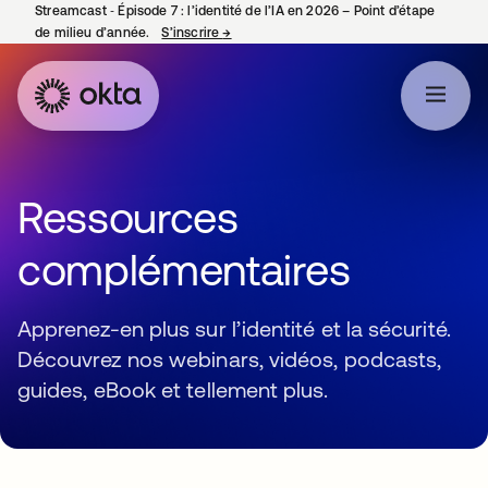
Streamcast ‑ Épisode 7 : l’identité de l’IA en 2026 – Point d’étape
de milieu d’année.
S’inscrire
→
s’ouvre dans un nouvel onglet
Ressources
complémentaires
Apprenez-en plus sur l’identité et la sécurité.
Découvrez nos webinars, vidéos, podcasts,
guides, eBook et tellement plus.