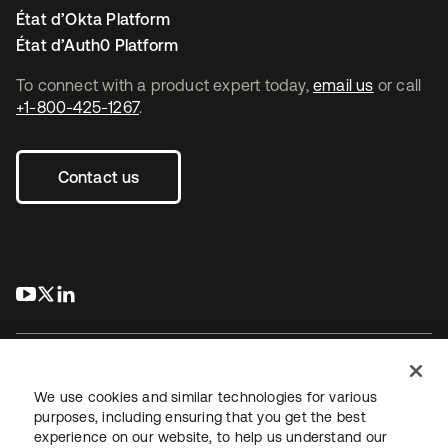
État d’Okta Platform
État d’Auth0 Platform
To connect with a product expert today,
email us
or call
+1-800-425-1267
.
Contact us
s’ouvre dans un nouvel onglet
s’ouvre dans un nouvel onglet
s’ouvre dans un nouvel onglet
We use cookies and similar technologies for various
purposes, including ensuring that you get the best
experience on our website, to help us understand our
Juridique
Politique de confidentialité