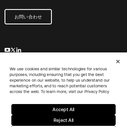
お問い合わせ
新しいタブで開く
新しいタブで開く
新しいタブで開く
We use cookies and similar technologies for various
purposes, including ensuring that you get the best
experience on our website, to help us understand our
marketing efforts, and to reach potential customers
across the web. To learn more, visit our
Privacy Policy
法務
プライバシーポリシー
サイト利用規約
セキュリティ
サイトマップ
Cookieの設定
あなたのプライバシーの選択
Accept All
Reject All