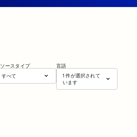
リソースタイプ
言語
1 件が選択されて
すべて
います