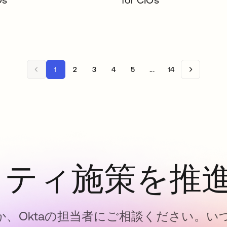
1
2
3
4
5
...
14
ィティ施策を推
、Oktaの担当者にご相談ください。い