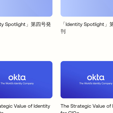
ity Spotlight」第四号発
「Identity Spotligh
刊
tegic Value of Identity
The Strategic Value of 
Os
for CIOs