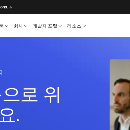
ons.
→
품
회사
개발자 포털
리소스
지
능으로 위
요.