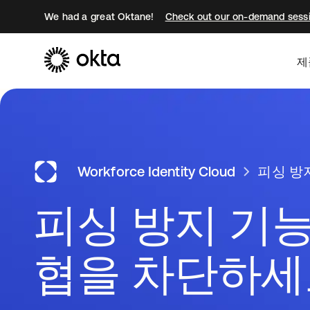
We had a great Oktane!
Check out our on-demand sessi
제
Workforce Identity Cloud
피싱 방
피싱 방지 기
협을 차단하세