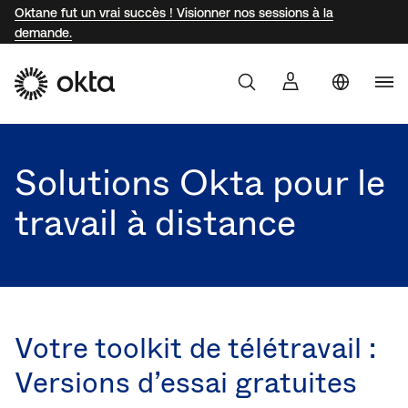
Oktane fut un vrai succès ! Visionner nos sessions à la
demande.
Uni
Produit
Sta
Aust
Solutions Okta pour le
Pourquoi Okta ?
Braz
travail à distance
Ger
Développeurs
Jap
Kor
Ressources
Mex
Votre toolkit de télétravail :
Net
Versions d’essai gratuites
Sin