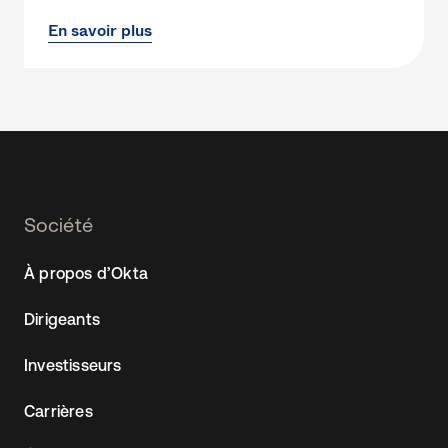
En savoir plus
Footer
Société
Navtane22
À propos d’Okta
(FR)
Dirigeants
Investisseurs
Carrières