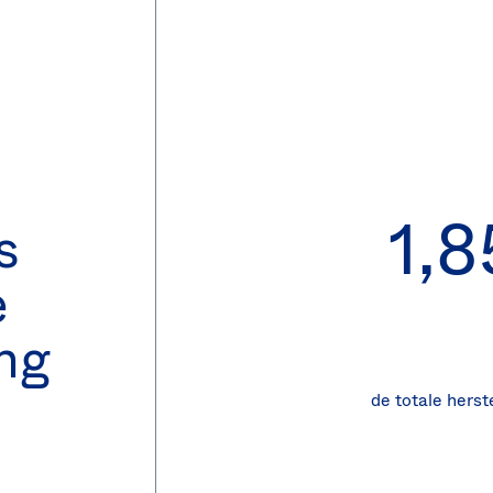
1,8
s
e
ing
de totale hers