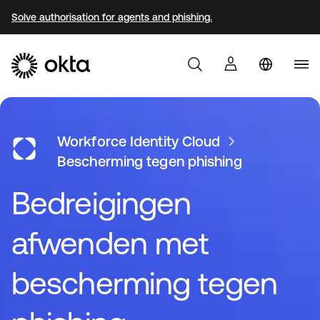
Solve authorisation for agents and phishing.
Producten
Workforce Identity Cloud
Bescherming tegen phishing
Bedreigingen
Waarom Okta
afwenden met
Developers
bescherming tegen