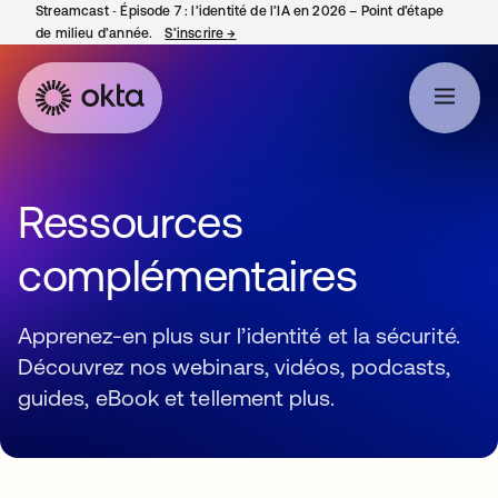
Streamcast ‑ Épisode 7 : l’identité de l’IA en 2026 – Point d’étape
de milieu d’année.
S’inscrire
→
s’ouvre dans un nouvel onglet
Ressources
complémentaires
Apprenez-en plus sur l’identité et la sécurité.
Découvrez nos webinars, vidéos, podcasts,
guides, eBook et tellement plus.