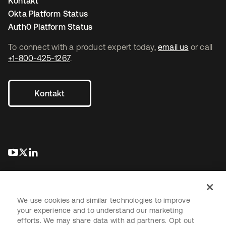
Kontakt
Okta Platform Status
Auth0 Platform Status
To connect with a product expert today,
email us
or call
+1-800-425-1267
.
Kontakt
wird in einer neuen Registerkarte geöffnet
wird in einer neuen Registerkarte geöffnet
wird in einer neuen Registerkarte geöffnet
We use cookies and similar technologies to improve
your experience and to understand our marketing
efforts. We may share data with ad partners. Opt out