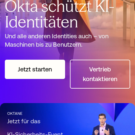
Okta schützt KI-
Identitäten
Und alle anderen Identities auch – von
Maschinen bis zu Benutzern.
Jetzt starten
wird in einer neuen Registerkarte ge
Vertrieb
wird in eine
kontaktieren
OKTANE
Jetzt für das
KI-Sicherheits-Event