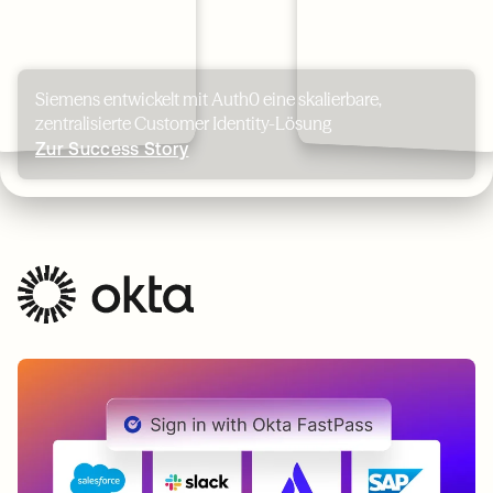
Siemens entwickelt mit Auth0 eine skalierbare,
zentralisierte Customer Identity-Lösung
Zur Success Story