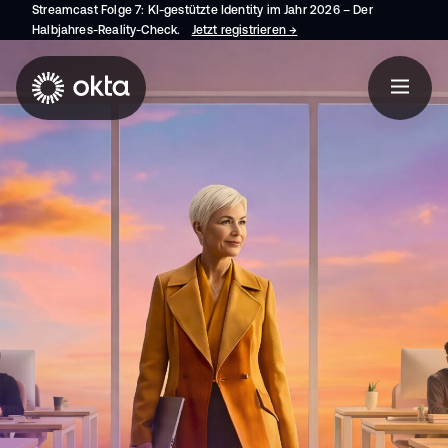
Streamcast Folge 7: KI-gestützte Identity im Jahr 2026 – Der
Halbjahres-Reality-Check.
Jetzt registrieren
→
wird in einer neuen Regist