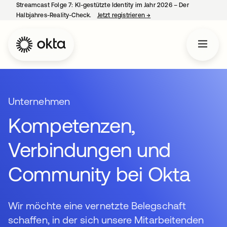
Streamcast Folge 7: KI-gestützte Identity im Jahr 2026 – Der
Halbjahres-Reality-Check.
Jetzt registrieren
→
wird in einer neuen Regist
Unternehmen
Kompetenzen,
Verbindungen und
Community bei Okta
Wir möchte eine vernetzte Belegschaft
schaffen, in der sich unsere Mitarbeitenden