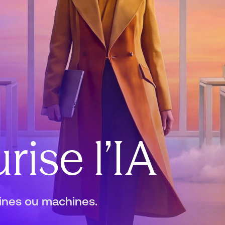
rise l’IA
aines ou machines.