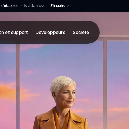
nt d’étape de milieu d’année.
S’inscrire
→
s’ouvre dans un nouvel onglet
on et support
Développeurs
Société