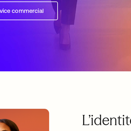
rvice commercial
s’ouvre dans un nouvel onglet
L’identi