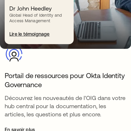
prédéfinies qui vous permettent de relever
Dr John Heedley
plus facilement et plus rapidement les
Global Head of Identity and
principaux défis de votre entreprise.
Access Management
Lire le témoignage
Découvrir
Portail de ressources pour Okta Identity
Governance
Découvrez les nouveautés de l'OIG dans votre
hub central pour la documentation, les
articles, les questions et plus encore.
En savoir plus