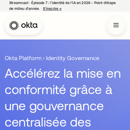
Streamcast ‑ Épisode 7 : l’identité de l’IA en 2026 – Point d’étape
de milieu d’année.
S’inscrire
→
s’ouvre dans un nouvel onglet
Okta Platform
Identity Governance
Accélérez la mise en
conformité grâce à
une gouvernance
centralisée des