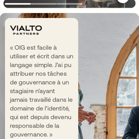
Maximisez votre
« OIG est facile à
utiliser et écrit dans un
succès
langage simple. J’ai pu
attribuer nos tâches
de gouvernance à un
stagiaire n’ayant
jamais travaillé dans le
domaine de l’identité,
qui est depuis devenu
Intégrations phares
responsable de la
gouvernance. »
Découvrez des milliers d'intégrations