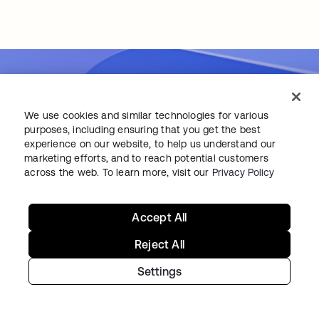
La parole à notre CEO, Todd
We use cookies and similar technologies for various
McKinnon
purposes, including ensuring that you get the best
experience on our website, to help us understand our
marketing efforts, and to reach potential customers
Todd McKinnon, CEO et cofondateur d’Okta,
across the web. To learn more, visit our
Privacy Policy
annonce le lancement d’Okta Secure Identity
Commitment et partage sa vision de l’avenir
Accept All
de l’identité et de la sécurité.
Reject All
Settings
Lire l'article de blog