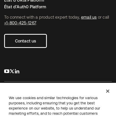
État d’Okta Platform
État d’Auth0 Platform
To connect with a product expert today,
email us
or call
+1-800-425-1267
.
Contact us
s’ouvre dans un nouvel onglet
s’ouvre dans un nouvel onglet
s’ouvre dans un nouvel onglet
We use cookies and similar technologies for various
purposes, including ensuring that you get the best
experience on our website, to help us understand our
Juridique
Politique de confidentialité
marketing efforts, and to reach potential customers
Conditions d’utilisation du site
Sécurité
Plan du site