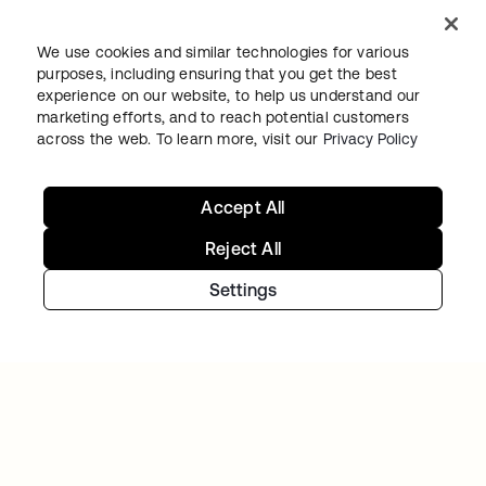
Contact us
We use cookies and similar technologies for various
purposes, including ensuring that you get the best
experience on our website, to help us understand our
marketing efforts, and to reach potential customers
across the web. To learn more, visit our
Privacy Policy
s’ouvre dans un nouvel onglet
s’ouvre dans un nouvel onglet
s’ouvre dans un nouvel onglet
Accept All
Reject All
Settings
Juridique
Politique de confidentialité
Conditions d’utilisation du site
Sécurité
Plan du site
Paramètres des cookies
Vos choix en matière de confidentialité