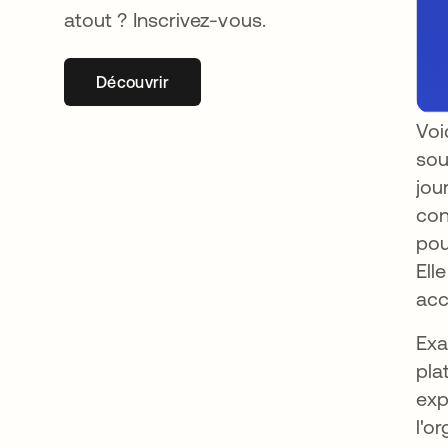
atout ? Inscrivez-vous.
Découvrir
s’ouvre dans un nouvel onglet
Voi
sou
jou
con
pou
Ell
acc
Exa
pla
exp
l'o