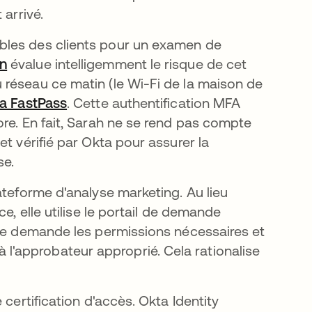
 arrivé.
bles des clients pour un examen de
on
s’ouvre dans un nouvel onglet
évalue intelligemment le risque de cet
réseau ce matin (le Wi-Fi de la maison de
a FastPass
s’ouvre dans un nouvel onglet
. Cette authentification MFA
re. En fait, Sarah ne se rend pas compte
t vérifié par Okta pour assurer la
se.
ateforme d'analyse marketing. Au lieu
e, elle utilise le portail de demande
uvre dans un nouvel onglet
lle demande les permissions nécessaires et
'approbateur approprié. Cela rationalise
 certification d'accès. Okta Identity