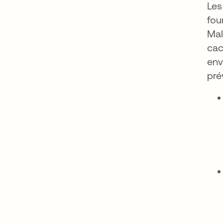
Les
fou
Mal
cac
env
pré