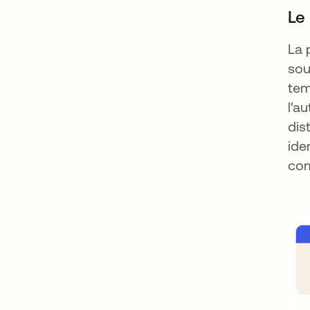
Le
La 
sou
tem
l'a
dis
ide
com