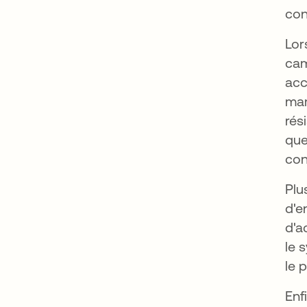
con
Lor
ca
acc
mam
rés
que
con
Plu
d'e
d'a
le 
le 
Enf