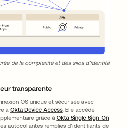
rée de la complexité et des silos d’identité
teur transparente
nnexion OS unique et sécurisée avec
ce à
Okta Device Access
s’ouvre dans un nouvel o
. Elle accède
upplémentaire grâce à
Okta Single Sign-On
es autocollantes remplies d'identifiants de