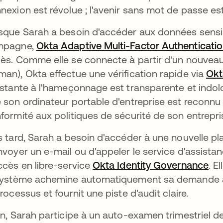
nexion est révolue ; l'avenir sans mot de passe est
sque Sarah a besoin d'accéder aux données sensi
mpagne,
Okta Adaptive Multi-Factor Authenticati
ès. Comme elle se connecte à partir d'un nouveau 
an), Okta effectue une vérification rapide via
Okt
istante à l'hameçonnage est transparente et indolo
 son ordinateur portable d'entreprise est reconnu e
formité aux politiques de sécurité de son entrepri
s tard, Sarah a besoin d'accéder à une nouvelle pl
nvoyer un e-mail ou d'appeler le service d'assistanc
ccès en libre-service
Okta Identity Governance
s’o
. E
système achemine automatiquement sa demande à l
processus et fournit une piste d'audit claire.
in, Sarah participe à un auto-examen trimestriel de