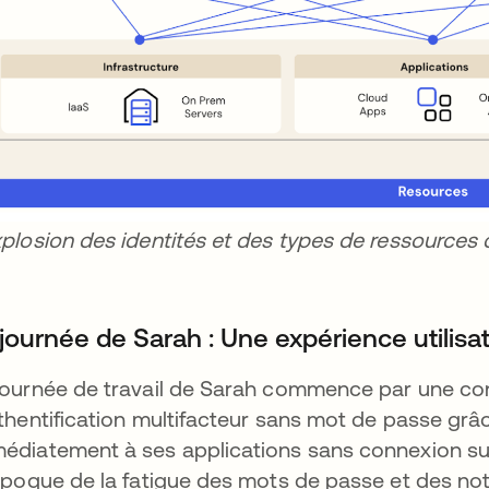
xplosion des identités et des types de ressources c
 journée de Sarah : Une expérience utilisa
journée de travail de Sarah commence par une co
uthentification multifacteur sans mot de passe grâ
édiatement à ses applications sans connexion s
uvre dans un nouvel onglet
'époque de la fatigue des mots de passe et des not