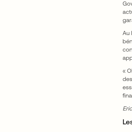
Gov
act
gar
Au 
bén
con
app
« O
des
ess
fina
Eri
Le