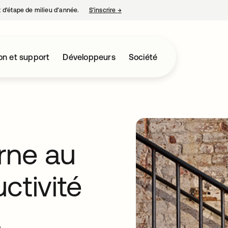
nt d’étape de milieu d’année.
S’inscrire
→
s’ouvre dans un nouvel onglet
on et support
Développeurs
Société
rne au
uctivité
a