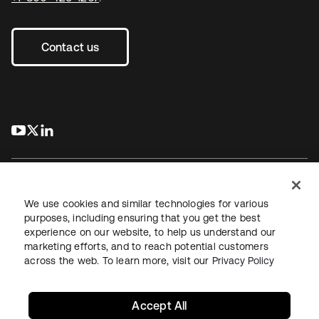
Contact us
s’ouvre dans un nouvel onglet
s’ouvre dans un nouvel onglet
s’ouvre dans un nouvel onglet
We use cookies and similar technologies for various
purposes, including ensuring that you get the best
experience on our website, to help us understand our
Juridique
Politique de confidentialité
marketing efforts, and to reach potential customers
Conditions d’utilisation du site
Sécurité
Plan du site
across the web. To learn more, visit our
Privacy Policy
Paramètres des cookies
Vos choix en matière de confidentialité
Accept All