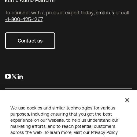
État d’Auth0 Platform
To connect with a product expert today,
email us
or call
+1-800-425-1267
.
Contact us
s’ouvre dans un nouvel onglet
s’ouvre dans un nouvel onglet
s’ouvre dans un nouvel onglet
We use cookies and similar technologies for various
purposes, including ensuring that you get the best
experience on our website, to help us understand our
Juridique
Politique de confidentialité
marketing efforts, and to reach potential customers
Conditions d’utilisation du site
Sécurité
Plan du site
across the web. To learn more, visit our
Privacy Policy
Paramètres des cookies