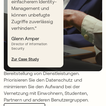
einfacherem Identity-
Management und
können unbefugte
Zugriffe zuverlässig
Bereitstellung
verhindern.“
vertrauenswürdiger und
Glenn Amper
überall verfügbarer
Director of Information
Security
öffentlicher Dienstleistung
Zur Case Study
Okta Customer Identity unterstützt Behörden
und Bildungseinrichtungen bei der
Bereitstellung von Dienstleistungen.
Priorisieren Sie den Datenschutz und
minimieren Sie den Aufwand bei der
Vernetzung mit Einwohnern, Studenten,
Partnern und anderen Benutzergruppen.