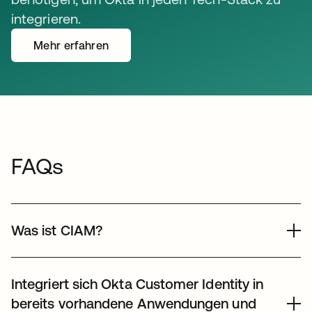
integrieren.
Mehr erfahren
wird in einer neuen Registerkarte geöffnet
FAQs
Was ist CIAM?
Bei Okta Customer Identity and Access Managements
(CIAM) geht es darum, wie ein Unternehmen sicheren
Integriert sich Okta Customer Identity in
und komfortablen Zugriff auf digitale Ressourcen
bereits vorhandene Anwendungen und
bereitstellt und wie das Unternehmen Benutzerdaten