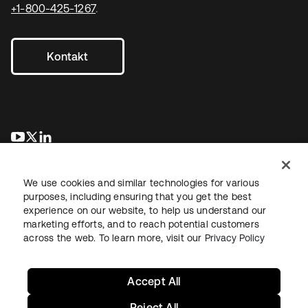
+1-800-425-1267
.
Kontakt
wird in einer neuen Registerkarte geöffnet
wird in einer neuen Registerkarte geöffnet
wird in einer neuen Registerkarte geöffnet
We use cookies and similar technologies for various
purposes, including ensuring that you get the best
experience on our website, to help us understand our
marketing efforts, and to reach potential customers
across the web. To learn more, visit our
Privacy Policy
Recht
Datenschutzrichtlinie
Nutzungsbedingungen
Sicherheit
Sitemap
Cookie-Einstellungen
Ihre Datenschutzoptionen
Accept All
Reject All