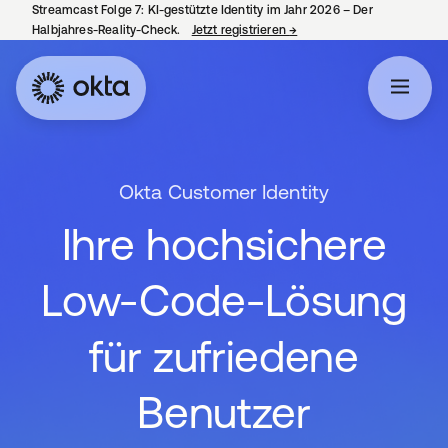
Streamcast Folge 7: KI-gestützte Identity im Jahr 2026 – Der
Halbjahres-Reality-Check.
Jetzt registrieren
→
wird in einer neuen Regist
Okta Customer Identity
Ihre hochsichere
Low-Code-Lösung
für zufriedene
Benutzer