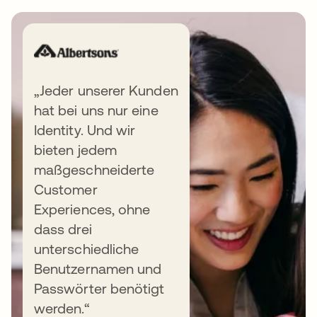
„Jeder unserer Kunden
hat bei uns nur eine
Weiterführende Ressourcen
Identity. Und wir
bieten jedem
maßgeschneiderte
Customer
WHITEPAPER
Experiences, ohne
dass drei
Warum Ihre Konversionsrate nicht
unterschiedliche
stimmt
Benutzernamen und
Lesen Sie unsere weltweite
Passwörter benötigt
Untersuchung zur Rolle von Customer
werden.“