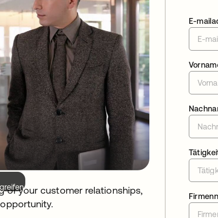
E-maila
Vornam
Nachn
Tätigkei
greifen.
g of your customer relationships,
Firmen
t opportunity.