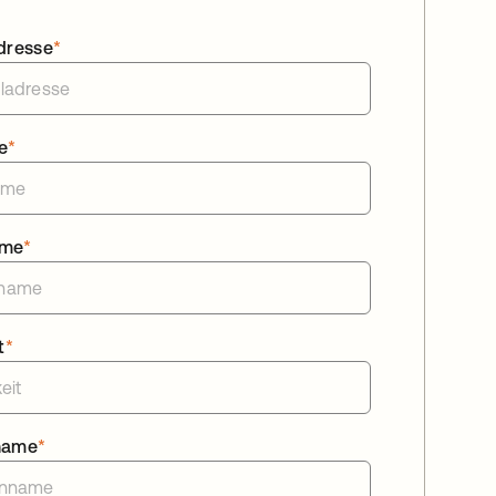
dresse
*
e
*
ame
*
t
*
name
*