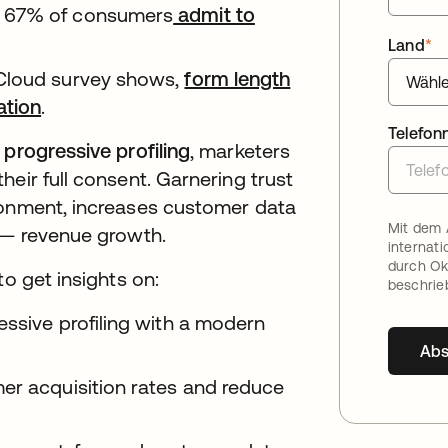
, 67% of consumers
admit to
Land
*
 Cloud survey shows,
form length
ation
.
Telefo
d
progressive profiling
, marketers
eir full consent. Garnering trust
donment, increases customer data
Mit dem 
se— revenue growth.
internat
durch Ok
to get insights on:
beschrie
essive profiling with a modern
Ab
er acquisition rates and reduce