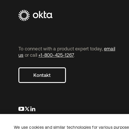
To connect with a product expert today,
email
us
or call
+1-800-425-1267
.
Kontakt
wird in einer neuen Registerkarte geöffnet
wird in einer neuen Registerkarte geöffnet
wird in einer neuen Registerkarte geöffnet
We use cookies and similar technologies for various purposes