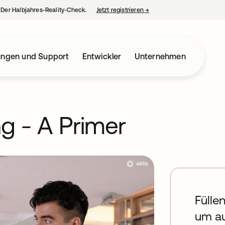
– Der Halbjahres-Reality-Check.
Jetzt registrieren
→
wird in einer neuen Regist
ungen und Support
Entwickler
Unternehmen
ng - A Primer
Fülle
um au