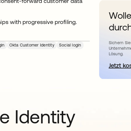
 consent-forward customer data
Wolle
ips with progressive profiling.
durch
Sichern Sie
gin
Okta Customer Identity
Social login
Unternehme
Lösung.
Jetzt ko
e Identity