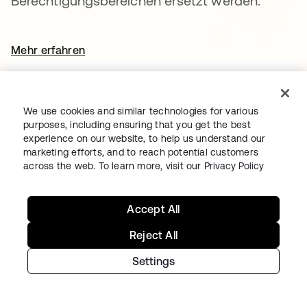
Berechtigungsbereichen ersetzt werden.
Mehr erfahren
wird in einer neuen Registerkarte geöffnet
14. Mai 2026
We use cookies and similar technologies for various
purposes, including ensuring that you get the best
experience on our website, to help us understand our
OKTA PLATFORM | GLOBAL | ALLGEMEIN
marketing efforts, and to reach potential customers
across the web. To learn more, visit our
Privacy Policy
VERFÜGBAR
Amazon Bedrock AgentCore-
Accept All
Integration
Reject All
Neue
Integration
, mit der Kund:innen in
Amazon Bedrock AgentCore erstellte KI-
Settings
Agenten importieren und direkt in Okta for
AI Agents verwalten können.