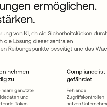
dungen ermöglichen.
tärken.
rung von KI, da sie Sicherheitslücken durch
h die Lösung dieser zentralen
en Reibungspunkte beseitigt und das Wach
ken nehmen
Compliance ist
dig zu
gefährdet
insam genutzte
Fehlende
ldedaten und
Zugriffskontrollen
ttende Token
setzen Unternehm