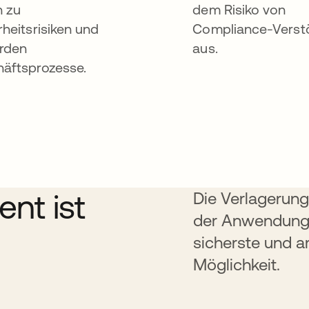
n zu
dem Risiko von
rheitsrisiken und
Compliance-Verst
rden
aus.
äftsprozesse.
nt ist
Die Verlagerung
der Anwendungs
sicherste und am
Möglichkeit.