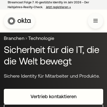
Streamcast Folge 7: KI-gestützte Identity im Jahr 2026 – Der
Halbjahres-Reality-Check.
Jetzt registrieren
→
wird in einer neuen Regist
Branchen
Technologie
Sicherheit für die IT, die
die Welt bewegt
Sichere Identity für Mitarbeiter und Produkte.
Vertrieb kontaktieren