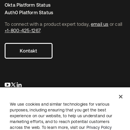
Okta Platform Status
Auth0 Platform Status
To connect with a product expert today,
email us
or call
+1-800-425-1267
.
Kontakt
wird in einer neuen Registerkarte geöffnet
wird in einer neuen Registerkarte geöffnet
wird in einer neuen Registerkarte geöffnet
We use cookies and similar technologies for various
purposes, including ensuring that you get the best
experience on our website, to help us understand our
marketing efforts, and to reach potential customers
across the web. To learn more, visit our
Privacy Policy
Recht
Datenschutzrichtlinie
Nutzungsbedingungen
Sicherheit