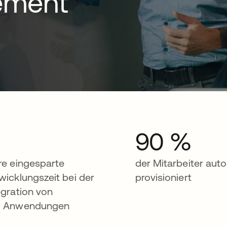
ement
90 %
re eingesparte
der Mitarbeiter aut
wicklungszeit bei der
provisioniert
egration von
6 Anwendungen