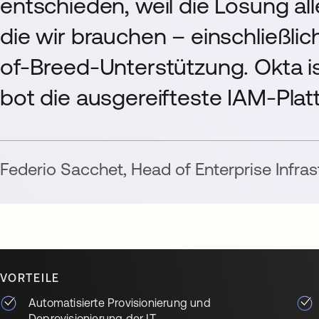
entschieden, weil die Lösung al
die wir brauchen – einschließlic
of-Breed-Unterstützung. Okta i
bot die ausgereifteste IAM-Plat
Federio Sacchet
,
Head of Enterprise Infras
VORTEILE
Automatisierte Provisionierung und
Deprovisionierung der IT