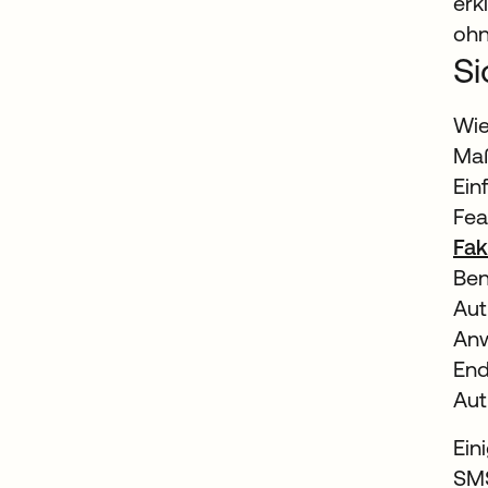
erk
ohn
Si
Wie
Maß
Ein
Fea
Fak
Ben
Aut
Anw
End
Aut
Ein
SMS