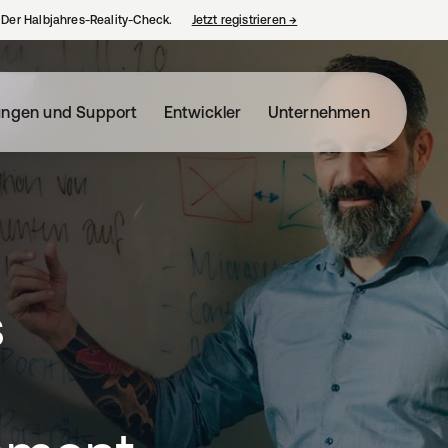
– Der Halbjahres-Reality-Check.
Jetzt registrieren
→
wird in einer neuen Regist
ungen und Support
Entwickler
Unternehmen
s