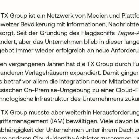
 TX Group ist ein Netzwerk von Medien und Plattf
weizer Bevölkerung mit Informationen, Nachrichte
sorgt. Seit der Gründung des Flaggschiffs
Tages-A
ndert, aber das Unternehmen blieb in dieser langen
ebot immer wieder erfolgreich an neue Anforder
den vergangenen Jahren hat die TX Group durch F
 anderen Verlagshäusern expandiert. Damit ginge
s betraf vor allem die Integration neuer Mitarbeit
net
ssischen On-Premise-Umgebung zu einer Cloud-Firs
hnologische Infrastruktur des Unternehmens zukun
 TX Group musste aber weiterhin Herausforderunge
riffsmanagement (IAM) bewältigen. Viele davon la
bhängigkeit der Unternehmen unter ihrem Dach zu
em anderen Cloud-Identity-Anbieter zusammen, un