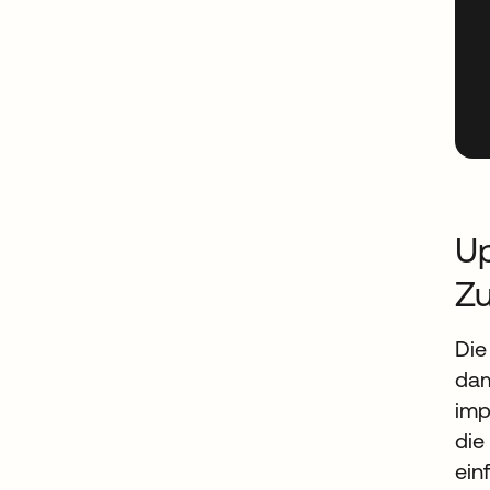
Up
Z
Die
dam
imp
die
ein