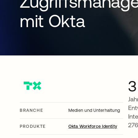
Zugriffsmanag
mit Okta
3
Jah
Ent
BRANCHE
Medien und Unterhaltung
Int
27
PRODUKTE
Okta Workforce Identity