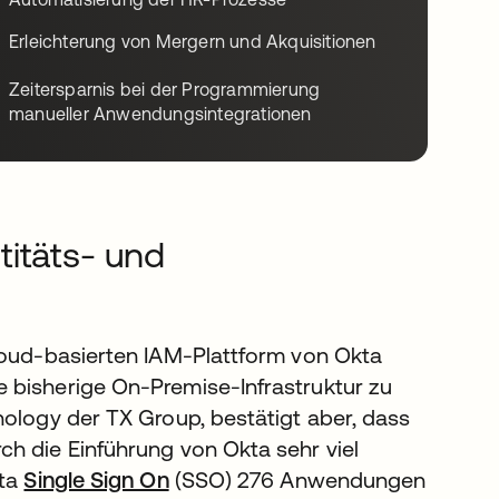
Erleichterung von Mergern und Akquisitionen
Zeitersparnis bei der Programmierung
manueller Anwendungsintegrationen
titäts- und
Cloud-basierten IAM-Plattform von Okta
 bisherige On-Premise-Infrastruktur zu
nology der TX Group, bestätigt aber, dass
h die Einführung von Okta sehr viel
kta
Single Sign On
(SSO) 276 Anwendungen