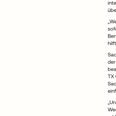
int
übe
„We
sof
Ben
hil
Sac
der
bea
TX 
Sac
ein
„Un
Wec