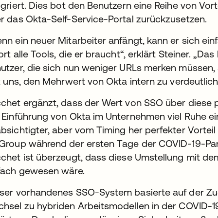
egriert. Dies bot den Benutzern eine Reihe von Vort
r das Okta-Self-Service-Portal zurückzusetzen.
nn ein neuer Mitarbeiter anfängt, kann er sich ein
ort alle Tools, die er braucht“, erklärt Steiner. „Das b
utzer, die sich nun weniger URLs merken müssen, a
ft uns, den Mehrwert von Okta intern zu verdeutlich
chet ergänzt, dass der Wert von SSO über diese p
 Einführung von Okta im Unternehmen viel Ruhe eing
bsichtigter, aber vom Timing her perfekter Vorteil
Group während der ersten Tage der COVID-19-Pan
chet ist überzeugt, dass diese Umstellung mit dem
fach gewesen wäre.
ser vorhandenes SSO-System basierte auf der Z
hsel zu hybriden Arbeitsmodellen in der COVID-