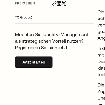
FREIGEBEN
Die
↗
wird in einer neuen Registerkarte geöffnet
TX Group
Sch
ver
geä
Möchten Sie Identity-Management
Ang
als strategischen Vorteil nutzen?
Registrieren Sie sich jetzt.
In 
mit
Die
Jetzt starten
wird in einer neuen Registerkarte geöff
kla
tec
Die
Zug
Una
ein