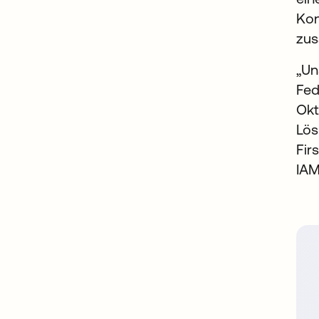
Kon
zus
„Un
Fed
Okt
Lös
Fir
IAM