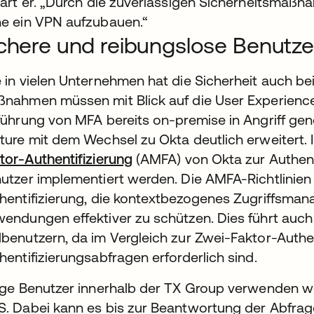
lärt er. „Durch die zuverlässigen Sicherheitsmaßn
e ein VPN aufzubauen.“
chere und reibungslose Benutze
 in vielen Unternehmen hat die Sicherheit auch bei
nahmen müssen mit Blick auf die User Experience
führung von MFA bereits on-premise in Angriff g
ture mit dem Wechsel zu Okta deutlich erweitert. I
tor-Authentifizierung
(AMFA) von Okta zur Authenti
utzer implementiert werden. Die AMFA-Richtlinien b
hentifizierung, die kontextbezogenes Zugriffsma
endungen effektiver zu schützen. Dies führt auch
benutzern, da im Vergleich zur Zwei-Faktor-Authen
hentifizierungsabfragen erforderlich sind.
ige Benutzer innerhalb der TX Group verwenden we
. Dabei kann es bis zur Beantwortung der Abfrage