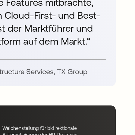
le Features mitbrachte,
h Cloud-First- und Best-
st der Marktführer und
tform auf dem Markt.“
tructure Services
,
TX Group
Weichenstellung für bidirektionale
Automatisierung der HR-Prozesse