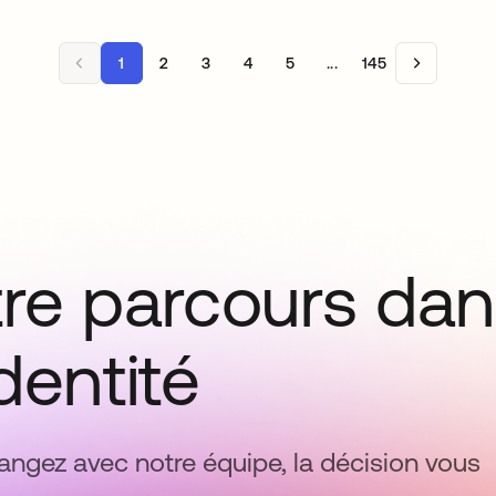
1
2
3
4
5
...
145
tre parcours da
identité
ngez avec notre équipe, la décision vous