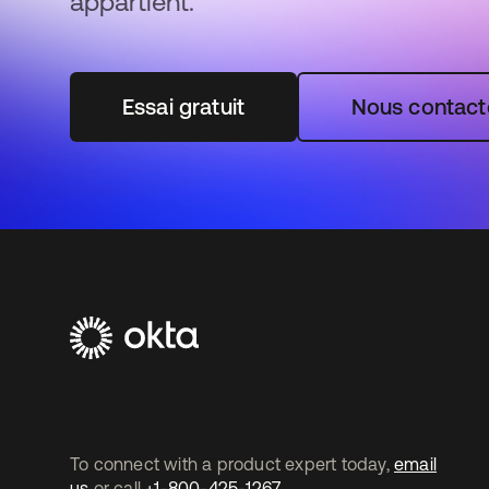
appartient.
Essai gratuit
Nous contact
To connect with a product expert today,
email
us
or call
+1-800-425-1267
.