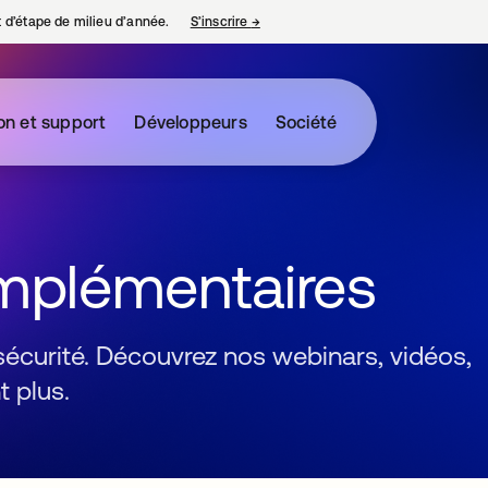
nt d’étape de milieu d’année.
S’inscrire
→
s’ouvre dans un nouvel onglet
on et support
Développeurs
Société
mplémentaires
 sécurité. Découvrez nos webinars, vidéos,
 plus.