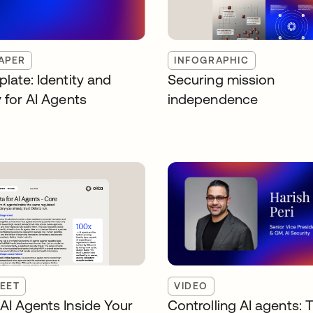
APER
INFOGRAPHIC
late: Identity and
Securing mission
 for AI Agents
independence
EET
VIDEO
AI Agents Inside Your
Controlling AI agents: 