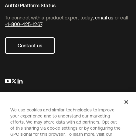
Auth0 Platform Status
To connect with a product expert today,
email us
or call
+1-800-425-1267
.
Contact us
새 탭에서 열림
새 탭에서 열림
새 탭에서 열림
We use cookies and similar technologies to improve
your experience and to understand our marketing
efforts. We may share data with ad partners. Opt out
Legal
Privacy Policy
Site Terms
Security
Sitemap
of this sharing via cookie settings or by configuring the
Cookie Preferences
Your Privacy Choices
GPC signal for this browser. To learn more, visit our