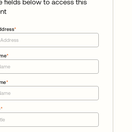
he fields below to access this
nt
ddress
*
ame
*
ame
*
e
*