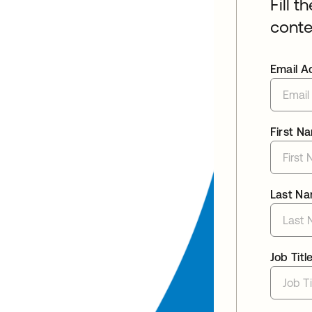
Fill t
conte
Email A
First N
Last N
Job Titl