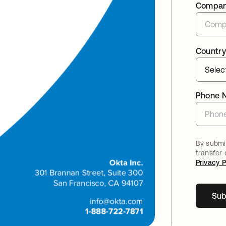
Compa
Country
Phone 
By submit
transfer
Privacy P
Sub