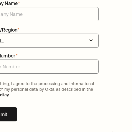
ny Name
*
/Region
*
Number
*
ting, I agree to the processing and international
 of my personal data by Okta as described in the
olicy
mit