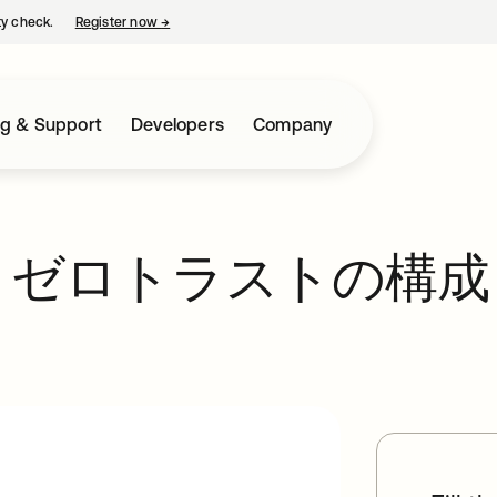
ty check.
Register now
→
opens in a new tab
ng & Support
Developers
Company
 ゼロトラストの構成