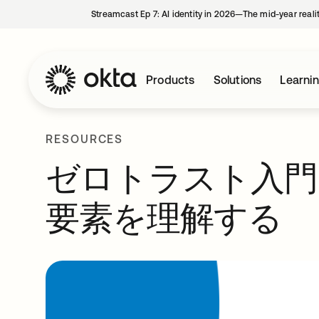
Streamcast Ep 7: AI identity in 2026—The mid-year reali
Products
Solutions
Learni
RESOURCES
ゼロトラスト入門
要素を理解する