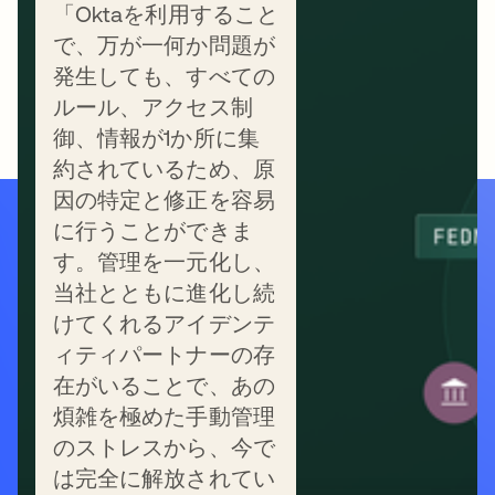
「Oktaを利用すること
で、万が一何か問題が
発生しても、すべての
ルール、アクセス制
御、情報が1か所に集
約されているため、原
因の特定と修正を容易
に行うことができま
簡単なログインを実
す。管理を一元化し、
当社とともに進化し続
現しましょう
けてくれるアイデンテ
ィティパートナーの存
在がいることで、あの
Oktaを無料でお試しください。最新のアイデ
煩雑を極めた手動管理
ンティティでセキュリティを向上し、時間を
のストレスから、今で
節約している何千もの成長中のビジネスに加
は完全に解放されてい
わりましょう。