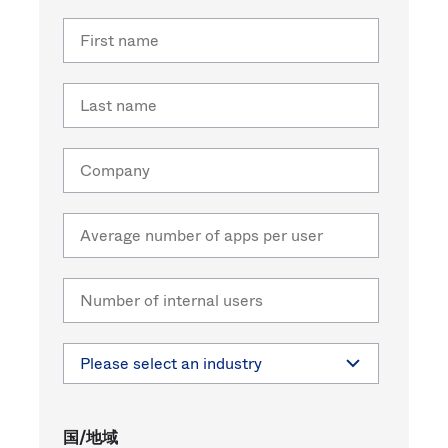
Sw
First
Uni
name
Kin
Can
Last
(EN
name
Spa
Company
Average
number
of apps
Number
per user
of
internal
users
Please
select
国/地域