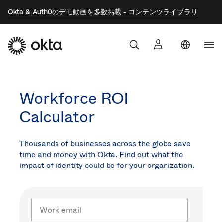
Okta & Auth0のデモ動画を多数掲載 - コンテンツライブラリ
Uni
製品
Sta
Aust
Workforce ROI
Oktaを選ぶ理由
Braz
Calculator
Fra
開発者向け
Ger
Thousands of businesses across the globe save
time and money with Okta. Find out what the
Kor
リソース
impact of identity could be for your organization.
Mex
Net
Work
Sin
email