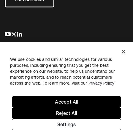
abre em uma nova guia
abre em uma nova guia
abre em uma nova guia
We use cookies and similar technologies for various
purposes, including ensuring that you get the best
experience on our website, to help us understand our
marketing efforts, and to reach potential customers
Jurídico
Política de privacidade
Termos do site
Segurança
across the web. To learn more, visit our
Privacy Policy
Mapa do site
Preferências de cookies
Suas escolhas de privacidade
Accept All
Reject All
Settings
Copyright © 2026 Okta. Todos os direitos reservados.