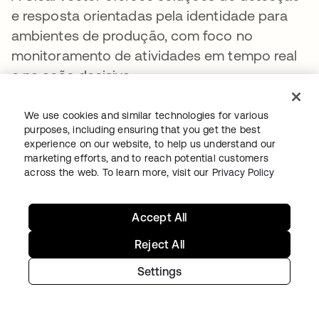
e resposta orientadas pela identidade para
ambientes de produção, com foco no
monitoramento de atividades em tempo real
e na ação decisiva.
We use cookies and similar technologies for various
purposes, including ensuring that you get the best
experience on our website, to help us understand our
marketing efforts, and to reach potential customers
A MIND é a primeira plataforma de segurança
across the web. To learn more, visit our
Privacy Policy
de dados que executa programa de
prevenção à perda de dados e
Accept All
gerenciamento de risco interno no piloto
Reject All
automático. Assim, você pode encontrar
dados confidenciais, corrigir problemas
Settings
relacionados a riscos de dados e interromper
o vazamento de dados, tudo isso de forma