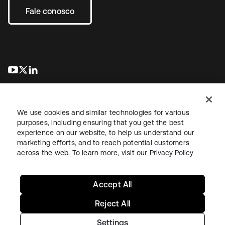
Fale conosco
abre em uma nova guia
abre em uma nova guia
abre em uma nova guia
We use cookies and similar technologies for various
purposes, including ensuring that you get the best
experience on our website, to help us understand our
marketing efforts, and to reach potential customers
Jurídico
Política de privacidade
Termos do site
Segurança
across the web. To learn more, visit our
Privacy Policy
Mapa do site
Preferências de cookies
Suas escolhas de privacidade
Accept All
Reject All
Settings