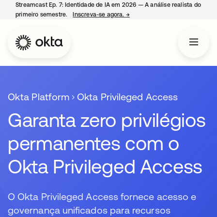
Streamcast Ep. 7: Identidade de IA em 2026 — A análise realista do
primeiro semestre.
Inscreva-se agora.
→
abre em uma nova guia
Okta Platform
Okta Privileged Access
Garanta zero privilégios
permanentes com o
Okta Privileged Access
O Okta Privileged Access fornece acesso e
governança unificados para recursos