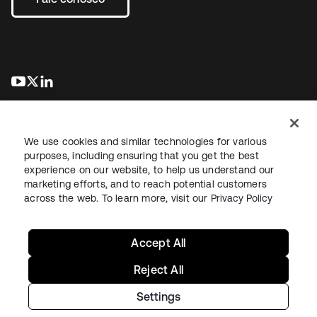
abre em uma nova guia
abre em uma nova guia
abre em uma nova guia
We use cookies and similar technologies for various
purposes, including ensuring that you get the best
experience on our website, to help us understand our
marketing efforts, and to reach potential customers
Jurídico
Política de privacidade
Termos do site
Segurança
across the web. To learn more, visit our
Privacy Policy
Mapa do site
Preferências de cookies
Suas escolhas de privacidade
Accept All
Reject All
Settings
Copyright © 2026 Okta. Todos os direitos reservados.