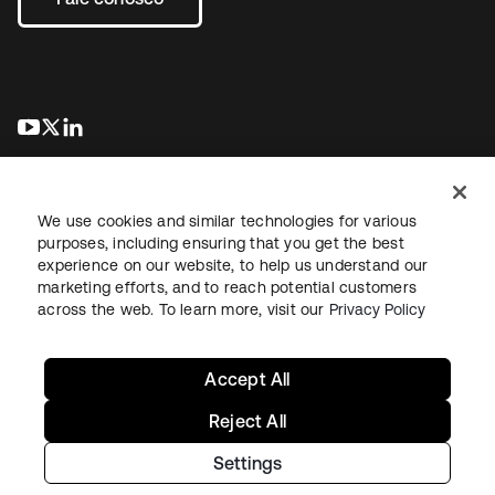
abre em uma nova guia
abre em uma nova guia
abre em uma nova guia
We use cookies and similar technologies for various
purposes, including ensuring that you get the best
experience on our website, to help us understand our
marketing efforts, and to reach potential customers
Jurídico
Política de privacidade
Termos do site
Segurança
across the web. To learn more, visit our
Privacy Policy
Mapa do site
Preferências de cookies
Suas escolhas de privacidade
Accept All
Reject All
Settings
Copyright © 2026 Okta. Todos os direitos reservados.