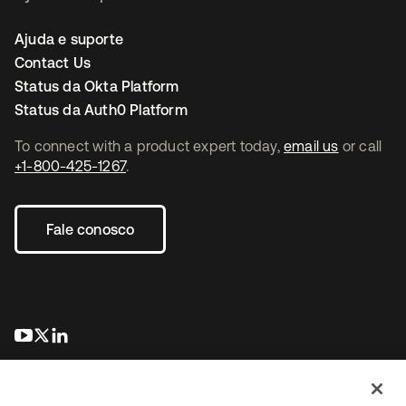
Ajuda e suporte
Contact Us
Status da Okta Platform
Status da Auth0 Platform
To connect with a product expert today,
email us
or call
+1-800-425-1267
.
Fale conosco
abre em uma nova guia
abre em uma nova guia
abre em uma nova guia