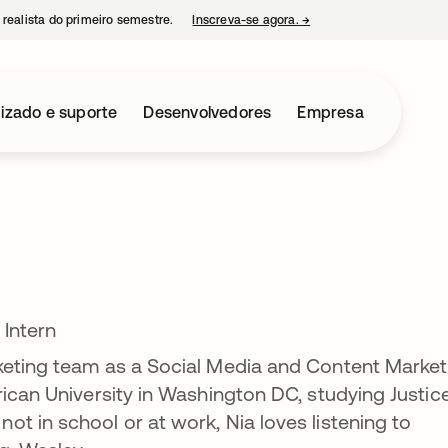
 realista do primeiro semestre.
Inscreva-se agora.
→
abre em uma nova guia
izado e suporte
Desenvolvedores
Empresa
 Intern
keting team as a Social Media and Content Market
rican University in Washington DC, studying Justic
t in school or at work, Nia loves listening to