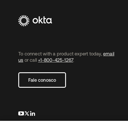
To connect with a product expert today,
email
us
or call
+1-800-425-1267
.
Fale conosco
abre em uma nova guia
abre em uma nova guia
abre em uma nova guia