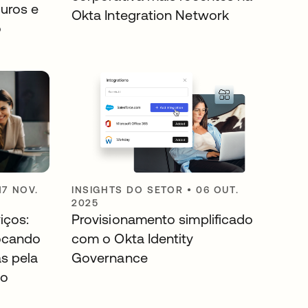
uros e
Okta Integration Network
o
17 NOV.
INSIGHTS DO SETOR
•
06 OUT.
2025
iços:
Provisionamento simplificado
rocando
com o Okta Identity
s pela
Governance
ão