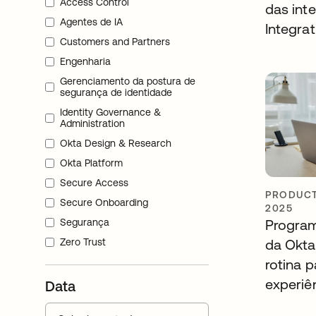
Access Control
das int
Agentes de IA
Integra
Customers and Partners
Engenharia
Gerenciamento da postura de
segurança de identidade
Identity Governance &
Administration
Okta Design & Research
Okta Platform
Secure Access
PRODUCT
Secure Onboarding
2025
Segurança
Program
Zero Trust
da Okta
rotina 
experiê
Data