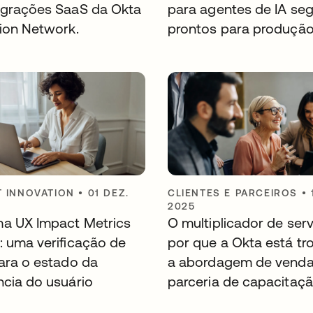
egrações SaaS da Okta
para agentes de IA seg
tion Network.
prontos para produçã
 INNOVATION
•
01 DEZ.
CLIENTES E PARCEIROS
•
2025
a UX Impact Metrics
O multiplicador de serv
: uma verificação de
por que a Okta está t
para o estado da
a abordagem de venda
ncia do usuário
parceria de capacitaç