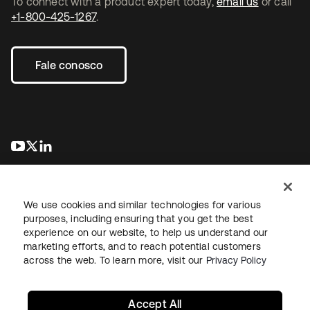
To connect with a product expert today,
email us
or call
+1-800-425-1267
.
Fale conosco
abre em uma nova guia
abre em uma nova guia
abre em uma nova guia
We use cookies and similar technologies for various
purposes, including ensuring that you get the best
experience on our website, to help us understand our
marketing efforts, and to reach potential customers
Jurídico
Política de privacidade
Termos do site
Segurança
across the web. To learn more, visit our
Privacy Policy
Mapa do site
Preferências de cookies
Suas escolhas de privacidade
Accept All