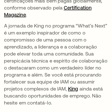
certificações mais bem pagas globalmente,
conforme observado pela
Certification
Magazine
abre em uma nova guia
.
A jornada de King no programa “What’s Next”
é um exemplo inspirador de como o
compromisso de uma pessoa com o
aprendizado, a liderança e a colaboração
pode elevar toda uma comunidade. Sua
perspicácia técnica e espírito de colaboração
o destacaram como um verdadeiro líder no
programa e além. Se você está procurando
fortalecer sua equipe de IAM ou assumir
projetos complexos de IAM,
King
abre em uma n
ainda está
buscando oportunidades de emprego. Não
hesite em contatá-lo.