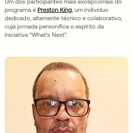
Um dos participantes mais excepcionais do
programa é
Preston King
abre em uma nova gui
, um indivíduo
dedicado, altamente técnico e colaborativo,
cuja jornada personifica o espírito da
iniciativa “What’s Next”.