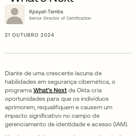
Kpayah Tamba
Senior Director of Certification
21 OUTUBRO 2024
Diante de uma crescente lacuna de
habilidades em segurança cibernética, o
programa
What’s Next
abre em uma nova guia
da Okta cria
oportunidades para que os indivíduos
aprimorem, requalifiquem e causem um
impacto significativo no campo de
gerenciamento de identidade e acesso (IAM).