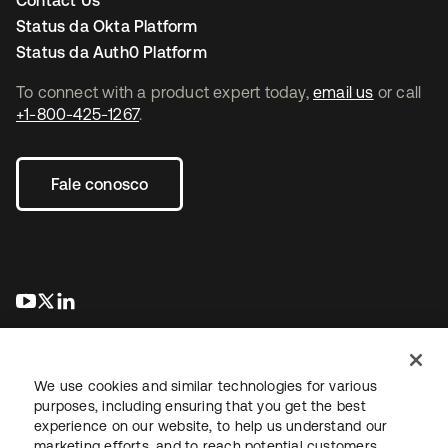
Contact Us
Status da Okta Platform
Status da Auth0 Platform
To connect with a product expert today,
email us
or call
+1-800-425-1267
.
Fale conosco
abre em uma nova guia
abre em uma nova guia
abre em uma nova guia
We use cookies and similar technologies for various
purposes, including ensuring that you get the best
experience on our website, to help us understand our
marketing efforts, and to reach potential customers