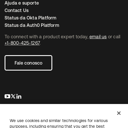
Ajuda e suporte
Contact Us
Status da Okta Platform
Status da Auth0 Platform
To connect with a product expert today,
email us
or call
+1-800-425-1267
.
Fale conosco
abre em uma nova guia
abre em uma nova guia
abre em uma nova guia
We use cookies and similar technologies for various
purposes, including ensuring that you get the best