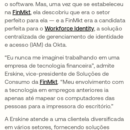
o software. Mas, uma vez que se estabeleceu
na
FinMkt
abre em uma nova guia
, ela descobriu que era o setor
perfeito para ela — e a FinMkt era a candidata
perfeita para o
Workforce Identity
, a solução
centralizada de gerenciamento de identidade
e acesso (IAM) da Okta.
“Eu nunca me imaginei trabalhando em uma
empresa de tecnologia financeira”, admite
Erskine, vice-presidente de Soluções de
Consumo da
FinMkt
abre em uma nova guia
. “Meu envolvimento com
a tecnologia em empregos anteriores ia
apenas até mapear os computadores das
pessoas para a impressora do escritório.”
A Erskine atende a uma clientela diversificada
em vários setores, fornecendo soluções