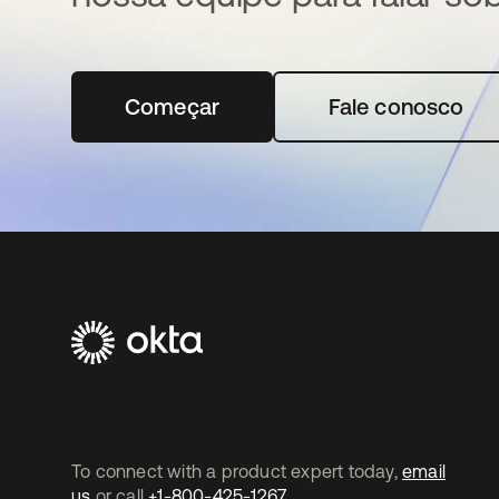
Começar
abre em uma nova guia
Fale conosco
To connect with a product expert today,
email
us
or call
+1-800-425-1267
.