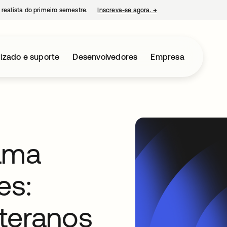
 realista do primeiro semestre.
Inscreva-se agora.
→
abre em uma nova guia
izado e suporte
Desenvolvedores
Empresa
ama
es:
teranos