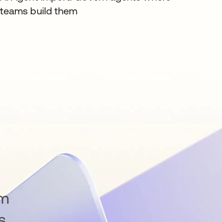
teams build them
om
s.