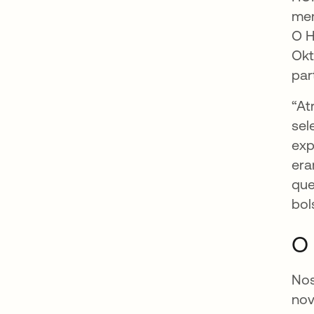
me
O H
Okt
par
“At
sel
exp
era
que
bol
O 
Nos
nov