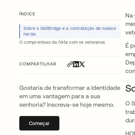
ÍNDICE
Na 
mes
Sobre o SkillBridge e a contratação de nossos
vet
heróis
O compromisso da Okta com os veteranos
É p
emp
Dep
COMPARTILHAR
com
So
Gostaria de transformar a Identidade
em uma vantagem para a sua
O S
senhoria? Inscreva-se hoje mesmo.
tra
dur
Começar
abre em uma nova guia
HOH