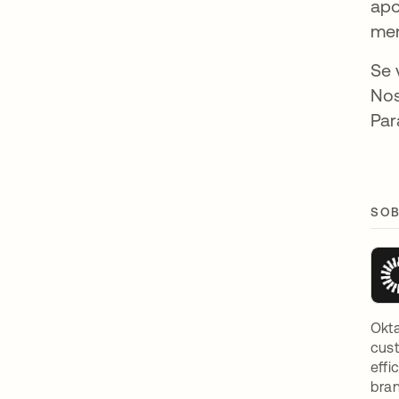
apo
men
Se 
Nos
Par
SOB
Okta
cust
effi
bran