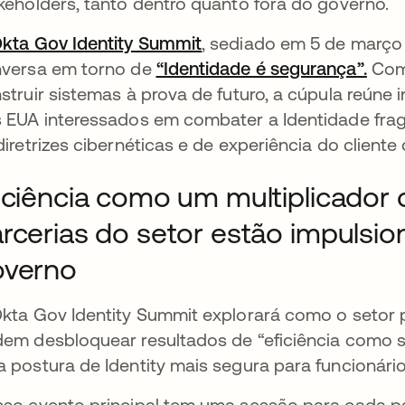
keholders, tanto dentro quanto fora do governo.
kta Gov Identity Summit
abre em uma nova guia
, sediado em 5 de março
versa em torno de
“Identidade é segurança”.
Com 
struir sistemas à prova de futuro, a cúpula reúne 
 EUA interessados em combater a Identidade fra
diretrizes cibernéticas e de experiência do client
iciência como um multiplicador 
rcerias do setor estão impulsi
overno
kta Gov Identity Summit explorará como o setor p
em desbloquear resultados de “eficiência como s
 postura de Identity mais segura para funcionários
so evento principal tem uma sessão para cada pa