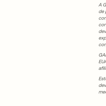
A G
de 
com
con
dev
exp
com
GAR
EUA
afi
Est
dev
med