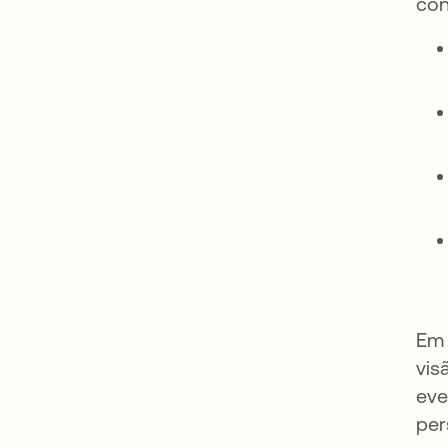
con
Em 
vis
eve
per