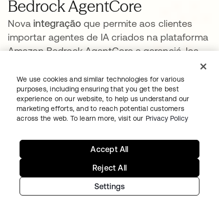
Bedrock AgentCore
Nova
integração
que permite aos clientes
importar agentes de IA criados na plataforma
Amazon Bedrock AgentCore e gerenciá-los
diretamente no Okta for AI Agents.
We use cookies and similar technologies for various
✦ Blueprint de IA:
Onde estão os meus
purposes, including ensuring that you get the best
agentes?
abre em uma nova guia
experience on our website, to help us understand our
marketing efforts, and to reach potential customers
across the web. To learn more, visit our
Privacy Policy
Saiba mais
Accept All
Reject All
OKTA PLATFORM | GLOBAL
Suporte a IdP não Okta
Settings
O Okta para Agentes de IA funciona em