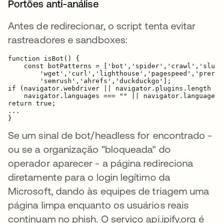
Portões anti-análise
Antes de redirecionar, o script tenta evitar
rastreadores e sandboxes:
function isBot() {

    const botPatterns = ['bot','spider','crawl','slurp
        'wget','curl','lighthouse','pagespeed','preren
        'semrush','ahrefs','duckduckgo'];

if (navigator.webdriver || navigator.plugins.length ==
    navigator.languages === "" || navigator.languages 
return true;

...

Se um sinal de bot/headless for encontrado -
ou se a organização "bloqueada" do
operador aparecer - a página redireciona
diretamente para o login legítimo da
Microsoft, dando às equipes de triagem uma
página limpa enquanto os usuários reais
continuam no phish. O serviço api.ipify.org é