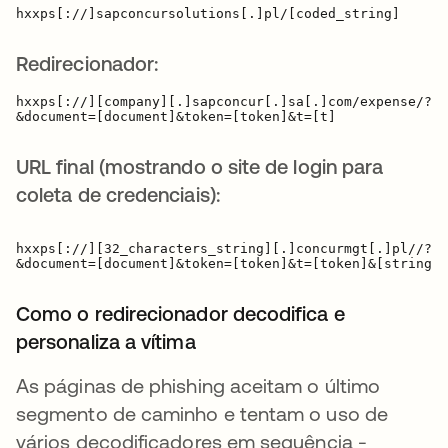
Redirecionador:
hxxps[://][company][.]sapconcur[.]sa[.]com/expense/?ui
URL final (mostrando o site de login para
coleta de credenciais):
hxxps[://][32_characters_string][.]concurmgt[.]pl//?ui
Como o redirecionador decodifica e
personaliza a vítima
As páginas de phishing aceitam o último
segmento de caminho e tentam o uso de
vários decodificadores em sequência -