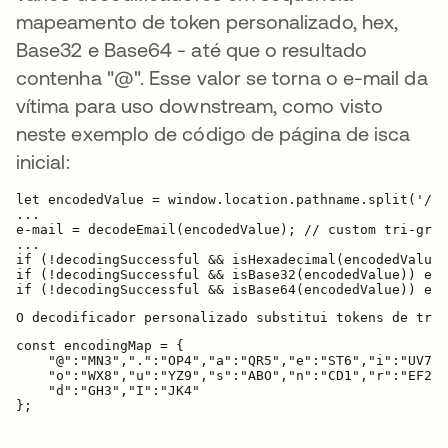
mapeamento de token personalizado, hex,
Base32 e Base64 - até que o resultado
contenha "@". Esse valor se torna o e-mail da
vítima para uso downstream, como visto
neste exemplo de código de página de isca
inicial:
let encodedValue = window.location.pathname.split('/')
...

e-mail = decodeEmail(encodedValue); // custom tri-gram
...

if (!decodingSuccessful && isHexadecimal(encodedValue)
if (!decodingSuccessful && isBase32(encodedValue)) e-m
const encodingMap = {

    "@":"MN3",".":"OP4","a":"QR5","e":"ST6","i":"UV7",

    "o":"WX8","u":"YZ9","s":"ABO","n":"CD1","r":"EF2",

    "d":"GH3","I":"JK4"
