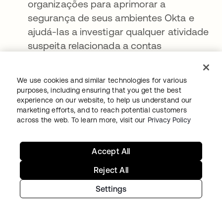
organizações para aprimorar a
segurança de seus ambientes Okta e
ajudá-las a investigar qualquer atividade
suspeita relacionada a contas
potencialmente comprometidas.
We use cookies and similar technologies for various
Controles Protetores
purposes, including ensuring that you get the best
experience on our website, to help us understand our
marketing efforts, and to reach potential customers
Recomendações para clientes
across the web. To learn more, visit our
Privacy Policy
Registre os usuários em autenticadores
fortes, como Okta FastPass, FIDO2
Accept All
WebAuthn e cartões inteligentes, e
Reject All
aplique a resistência ao phishing na
política.
Settings
As políticas de acesso de aplicativos
Okta (anteriormente "políticas de