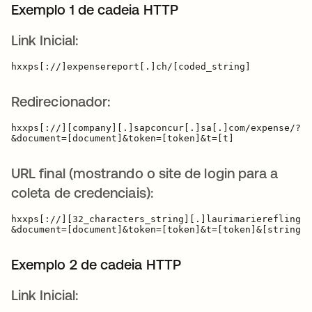
Exemplo 1 de cadeia HTTP
Link Inicial:
Redirecionador:
hxxps[://][company][.]sapconcur[.]sa[.]com/expense/?ui
URL final (mostrando o site de login para a
coleta de credenciais):
hxxps[://][32_characters_string][.]laurimarierefling[.
Exemplo 2 de cadeia HTTP
Link Inicial: