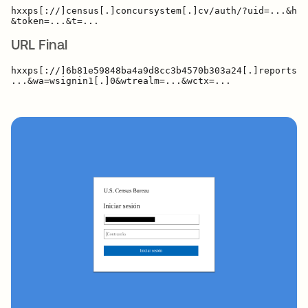
hxxps[://]census[.]concursystem[.]cv/auth/?uid=...&hid
URL Final
hxxps[://]6b81e59848ba4a9d8cc3b4570b303a24[.]reports[.