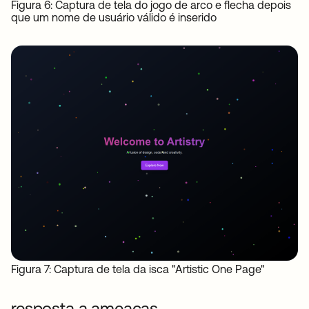
Figura 6: Captura de tela do jogo de arco e flecha depois
que um nome de usuário válido é inserido
Figura 7: Captura de tela da isca "Artistic One Page"
resposta a ameaças