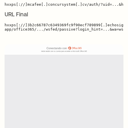
URL Final
hxxps[://]3b2c66787c6349369fc9f90ecf789899[.]echosign[