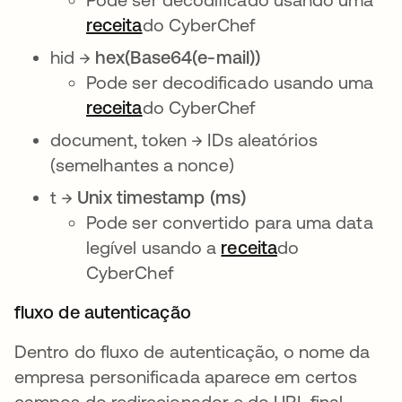
receita
do CyberChef
hid →
hex(Base64(e-mail))
Pode ser decodificado usando uma
receita
do CyberChef
document, token → IDs aleatórios
(semelhantes a nonce)
t →
Unix timestamp (ms)
Pode ser convertido para uma data
legível usando a
receita
do
CyberChef
fluxo de autenticação
Dentro do fluxo de autenticação, o nome da
empresa personificada aparece em certos
campos do redirecionador e do URL final.