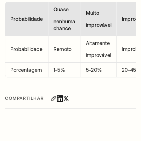
Quase
Muito
Probabilidade
Imprová
nenhuma
improvável
chance
Altamente
Probabilidade
Remoto
Improba
improvável
Porcentagem
1-5%
5-20%
20-45%
COMPARTILHAR