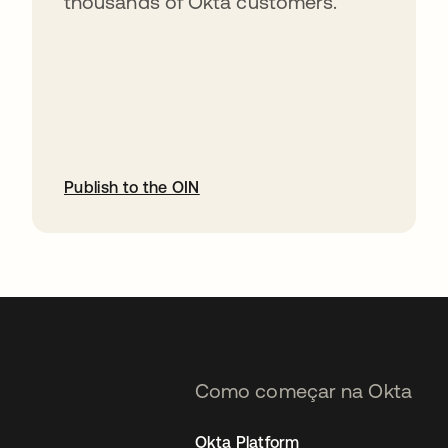
thousands of Okta customers.
Publish to the OIN
abre em uma nova guia
Como começar na Okta
Okta Platform