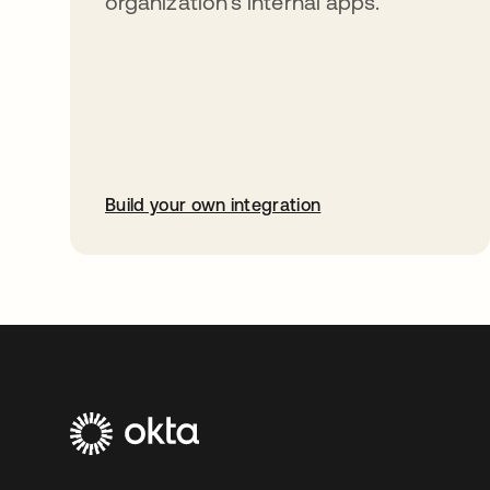
organization’s internal apps.
Build your own integration
abre em uma nova guia