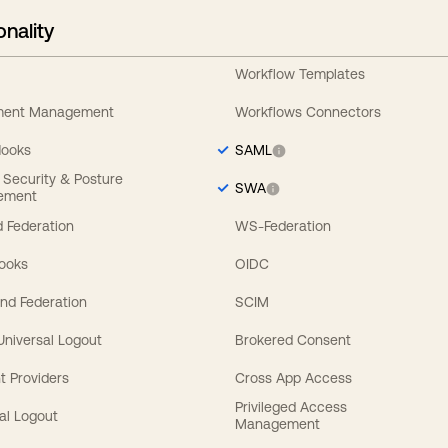
onality
Workflow Templates
ement Management
Workflows Connectors
Hooks
SAML
y Security & Posture
SWA
ement
 Federation
WS-Federation
Hooks
OIDC
nd Federation
SCIM
 Universal Logout
Brokered Consent
t Providers
Cross App Access
Privileged Access
al Logout
Management