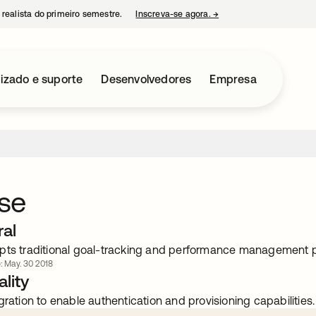
 realista do primeiro semestre.
Inscreva-se agora.
→
abre em uma nova guia
izado e suporte
Desenvolvedores
Empresa
se
ral
pts traditional goal-tracking and performance management 
o: May. 30 2018
lity
gration to enable authentication and provisioning capabilities.