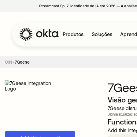
Streamcast Ep. 7: Identidade de IA em 2026 — A análise
Produtos
Soluções
Aprend
OIN
7Geese
7Gee
Visão ge
7Geese disru
Última atualizaçã
Functiona
Add this inte