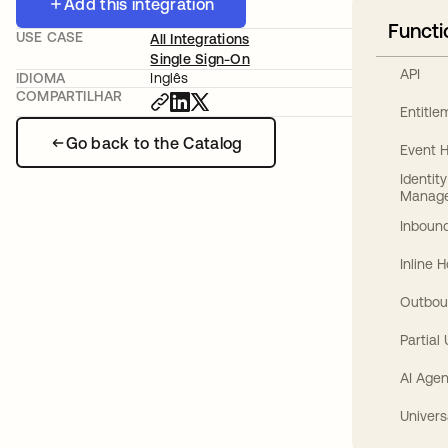
Add this integration
Functi
USE CASE
All Integrations
Single Sign-On
API
IDIOMA
Inglês
COMPARTILHAR
Entitl
Go back to the Catalog
Event 
Identit
Manag
Inbound
Inline 
Outbou
Partial
AI Agen
Univers