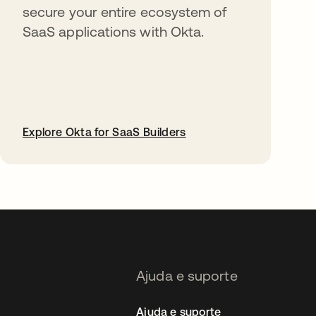
secure your entire ecosystem of
SaaS applications with Okta.
Explore Okta for SaaS Builders
abre em uma nova guia
Ajuda e suporte
Ajuda e suporte