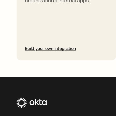
organization’s internal apps.
Build your own integration
abre em uma nova guia