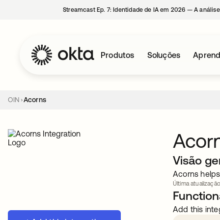
Streamcast Ep. 7: Identidade de IA em 2026 — A análise
Produtos
Soluções
Aprend
OIN
Acorns
Acor
Visão ge
Acorns helps
Última atualização
Functiona
Add this inte