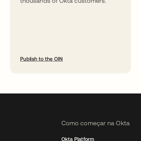
thousands of Okta customers.
Publish to the OIN
abre em uma nova guia
Como começar na Okta
Okta Platform