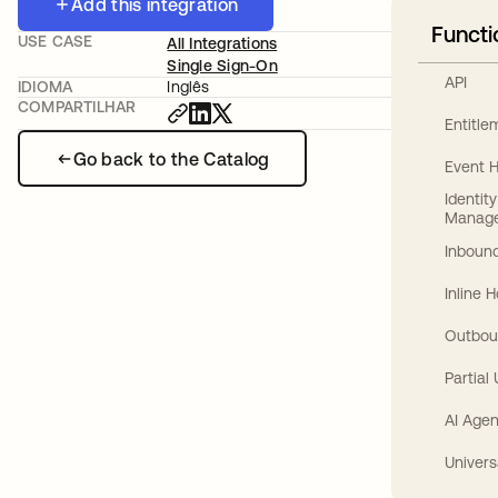
Add this integration
Functi
USE CASE
All Integrations
Single Sign-On
API
IDIOMA
Inglês
COMPARTILHAR
Entitl
Go back to the Catalog
Event 
Identit
Manag
Inbound
Inline 
Outbou
Partial
AI Agen
Univers