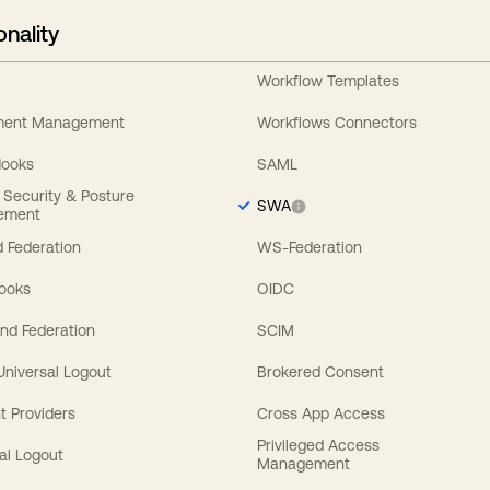
onality
Workflow Templates
ement Management
Workflows Connectors
Hooks
SAML
y Security & Posture
SWA
ement
 Federation
WS-Federation
Hooks
OIDC
nd Federation
SCIM
 Universal Logout
Brokered Consent
t Providers
Cross App Access
Privileged Access
al Logout
Management