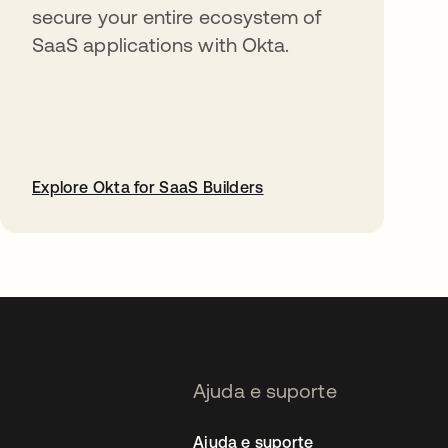
secure your entire ecosystem of
SaaS applications with Okta.
Explore Okta for SaaS Builders
abre em uma nova guia
Ajuda e suporte
Ajuda e suporte