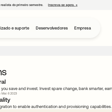
 realista do primeiro semestre.
Inscreva-se agora.
→
abre em uma nova guia
izado e suporte
Desenvolvedores
Empresa
ns
ral
 you save and invest. Invest spare change, bank smarter, ea
: Mar. 6 2023
lity
gration to enable authentication and provisioning capabilities.